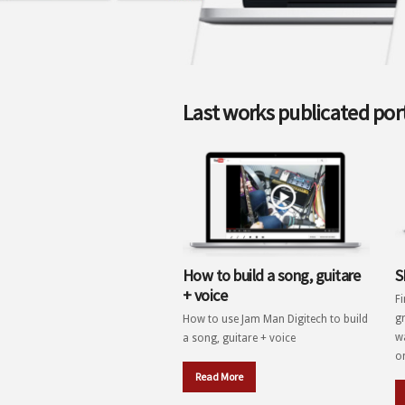
Last works publicated port
How to build a song, guitare
S
+ voice
F
g
How to use Jam Man Digitech to build
wa
a song, guitare + voice
on
Read More