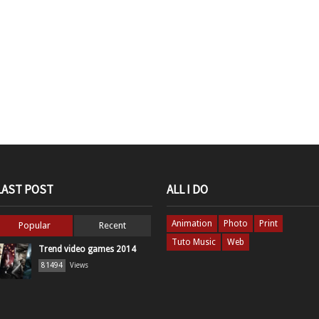
LAST POST
ALL I DO
Animation
Photo
Print
Popular
Recent
Tuto Music
Web
Trend video games 2014
81494
Views