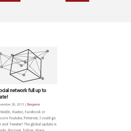
ocial network full up to
ate!
vember 28, 2013 |
Benjamin
inkedIn, Viadeo, Facebook or
core Youtube, Pinterest, I could go
n and Tweeter! The global update is
de, discover, follow, share,